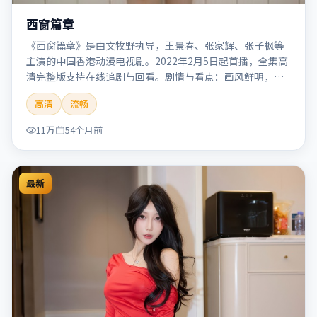
西窗篇章
《西窗篇章》是由文牧野执导，王景春、张家辉、张子枫等
主演的中国香港动漫电视剧。2022年2月5日起首播，全集高
清完整版支持在线追剧与回看。剧情与看点：画风鲜明，想
象力丰富，剧情适合青少年与动画爱好者。本片适合检索
高清
流畅
「西窗篇章」「文牧野」「动漫」「中国香港」「2022」
「2022-02-05上映」等关键词的影迷阅读简介与主创信息。
11万
54个月前
最新