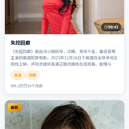
99:42
失控回廊
《失控回廊》是由冯小刚执导，沈腾、易烊千玺、雷佳音等
主演的英国犯罪电影。2023年11月16日于英国及全球多地区
院线上映，并同步提供高清正版流媒体在线观看。剧情与看
点：聚焦案件与人性灰色地带，张力十足，兼具社会观察与
高清
流畅
戏剧冲突。本片适合检索「失控回廊」「冯小刚」「犯罪」
「英国」「2023」「2023-11-16上映」等关键词的影迷阅读
5.2万
33个月前
简介与主创信息。
最新