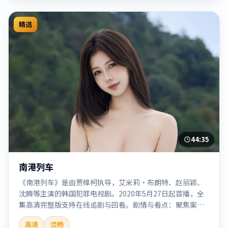
精选
44:35
南港列车
《南港列车》是由贾樟柯执导，艾米莉·布朗特、赵丽颖、
沈腾等主演的韩国犯罪电视剧。2020年5月27日起首播，全
集高清完整版支持在线追剧与回看。剧情与看点：聚焦案件
与人性灰色地带，张力十足，兼具社会观察与戏剧冲突。本
高清
流畅
片适合检索「南港列车」「贾樟柯」「犯罪」「韩国」