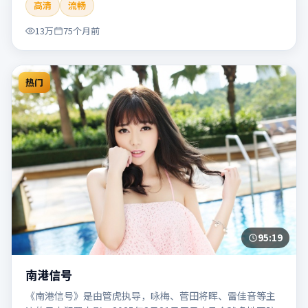
高清
流畅
片适合检索「南港列车」「贾樟柯」「犯罪」「韩国」
「2020」「2020-05-27上映」等关键词的影迷阅读简介与主
13万
75个月前
创信息。
热门
95:19
南港信号
《南港信号》是由管虎执导，咏梅、菅田将晖、雷佳音等主