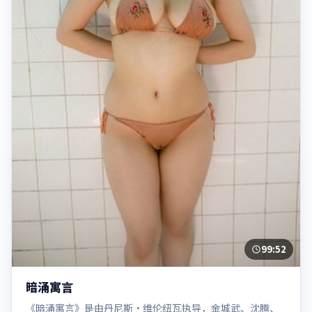
99:52
暗涌寓言
《暗涌寓言》是由丹尼斯·维伦纽瓦执导，金城武、沈腾、