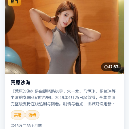
热门
47:57
荒原沙海
《荒原沙海》是由薛晓路执导，朱一龙、马伊琍、杨紫琼等
主演的泰国科幻电视剧。2019年4月25日起首播，全集高清
完整版支持在线追剧与回看。剧情与看点：世界观设定新
颖，视觉奇观与哲思并存，探讨科技与人性的边界。本片适
高清
流畅
合检索「荒原沙海」「薛晓路」「科幻」「泰国」「2019」
「2019-04-25上映」等关键词的影迷阅读简介与主创信息。
13万
88个月前