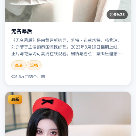
99:23
无名幕后
《无名幕后》是由黄建新执导，凯特·布兰切特、杨紫琼、
刘亦菲等主演的泰国惊悚综艺。2023年9月10日档期上线，
正片与花絮均可高清在线观看。剧情与看点：氛围压迫感
强，节奏紧张，适合追求刺激观影体验的观众。本片适合检
高清
流畅
索「无名幕后」「黄建新」「惊悚」「泰国」「2023」
「2023-09-10上映」等关键词的影迷阅读简介与主创信息。
5.6万
35个月前
最新