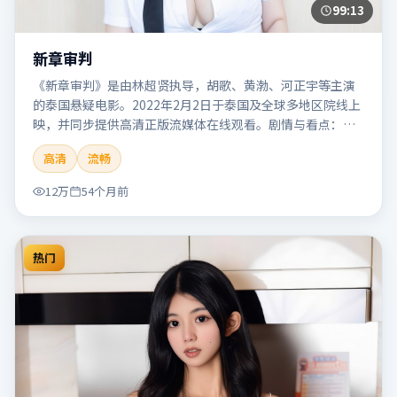
99:13
新章审判
《新章审判》是由林超贤执导，胡歌、黄渤、河正宇等主演
的泰国悬疑电影。2022年2月2日于泰国及全球多地区院线上
映，并同步提供高清正版流媒体在线观看。剧情与看点：悬
念层层推进，线索相互勾连，结局出人意料，适合推理爱好
高清
流畅
者。本片适合检索「新章审判」「林超贤」「悬疑」「泰
国」「2022」「2022-02-02上映」等关键词的影迷阅读简介
12万
54个月前
与主创信息。
热门