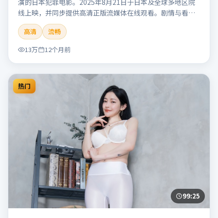
演的日本犯罪电影。2025年8月21日于日本及全球多地区院
线上映，并同步提供高清正版流媒体在线观看。剧情与看
点：聚焦案件与人性灰色地带，张力十足，兼具社会观察与
高清
流畅
戏剧冲突。本片适合检索「南港信号」「管虎」「犯罪」
「日本」「2025」「2025-08-21上映」等关键词的影迷阅读
13万
12个月前
简介与主创信息。
热门
99:25