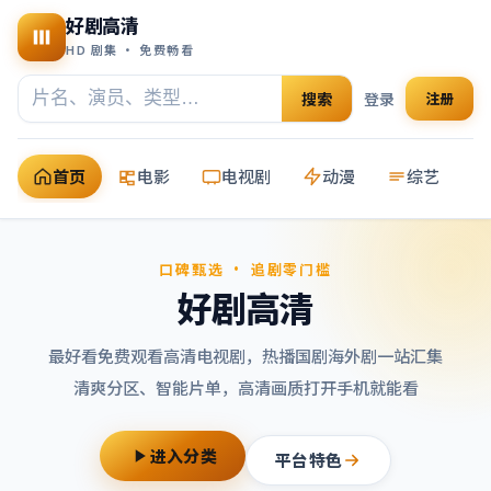
好剧高清
HD 剧集 · 免费畅看
搜索
登录
注册
首页
电影
电视剧
动漫
综艺
口碑甄选 · 追剧零门槛
好剧高清
最好看免费观看高清电视剧
，热播国剧海外剧一站汇集
清爽分区、智能片单，高清画质打开手机就能看
进入分类
平台特色