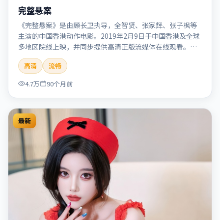
完整悬案
《完整悬案》是由顾长卫执导，全智贤、张家辉、张子枫等
主演的中国香港动作电影。2019年2月9日于中国香港及全球
多地区院线上映，并同步提供高清正版流媒体在线观看。剧
情与看点：动作场面密集，节奏明快，适合喜欢热血追缉与
高清
流畅
爆破场面的观众。本片适合检索「完整悬案」「顾长卫」
「动作」「中国香港」「2019」「2019-02-09上映」等关键
4.7万
90个月前
词的影迷阅读简介与主创信息。
最新