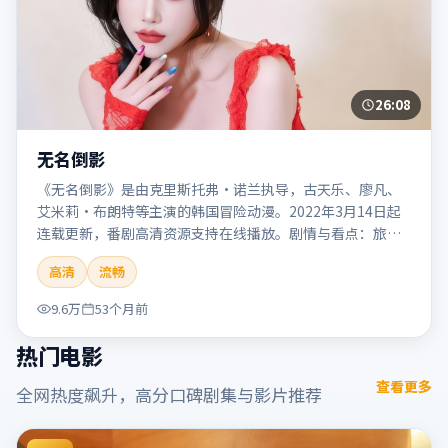
26:08
无名倒影
《无名倒影》是由克里斯托弗·诺兰执导，古天乐、廖凡、
艾米莉·布朗特等主演的韩国冒险动漫。2022年3月14日起
连载更新，番剧高清资源支持在线播放。剧情与看点：旅程
险象环生，奇观与友情并行，带来沉浸式探险体验。本片适
高清
流畅
合检索「无名倒影」「克里斯托弗·诺兰」「冒险」「韩
国」「2022」「2022-03-14上映」等关键词的影迷阅读简介
9.6万
53个月前
与主创信息。
热门电影
查看更多
全网热度飙升，高分口碑剧集与影片推荐