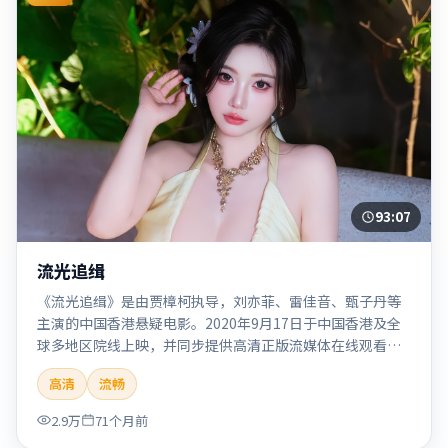
93:07
流光追缉
《流光追缉》是由贾樟柯执导，刘亦菲、雷佳音、甄子丹等
主演的中国香港悬疑电影。2020年9月17日于中国香港及全
球多地区院线上映，并同步提供高清正版流媒体在线观看。
剧情与看点：悬念层层推进，线索相互勾连，结局出人意
高清
流畅
料，适合推理爱好者。本片适合检索「流光追缉」「贾樟
柯」「悬疑」「中国香港」「2020」「2020-09-17上映」等
2.9万
71个月前
关键词的影迷阅读简介与主创信息。