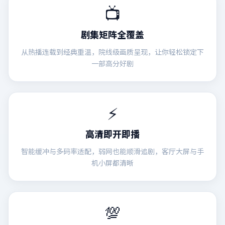
📺
剧集矩阵全覆盖
从热播连载到经典重温，院线级画质呈现，让你轻松锁定下
一部高分好剧
⚡
高清即开即播
智能缓冲与多码率适配，弱网也能顺滑追剧，客厅大屏与手
机小屏都清晰
💯