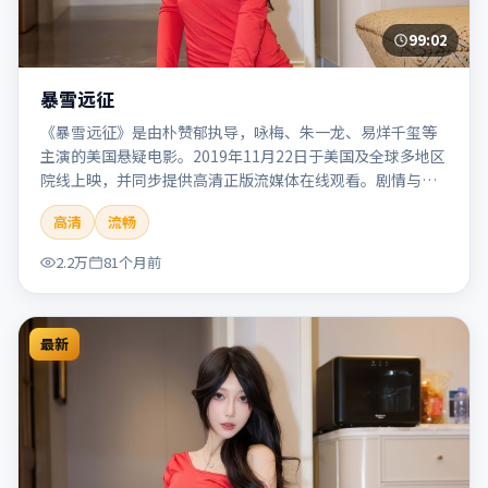
99:02
暴雪远征
《暴雪远征》是由朴赞郁执导，咏梅、朱一龙、易烊千玺等
主演的美国悬疑电影。2019年11月22日于美国及全球多地区
院线上映，并同步提供高清正版流媒体在线观看。剧情与看
点：悬念层层推进，线索相互勾连，结局出人意料，适合推
高清
流畅
理爱好者。本片适合检索「暴雪远征」「朴赞郁」「悬疑」
「美国」「2019」「2019-11-22上映」等关键词的影迷阅读
2.2万
81个月前
简介与主创信息。
最新