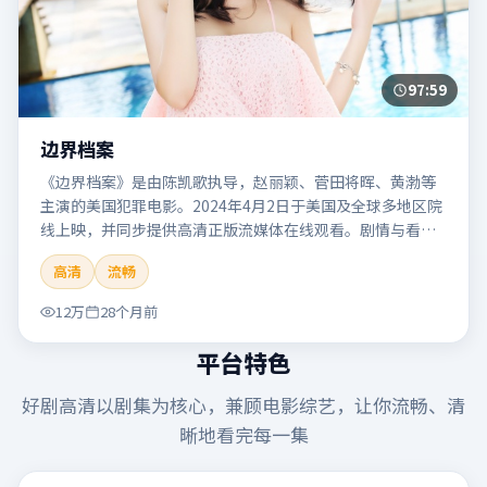
97:59
边界档案
《边界档案》是由陈凯歌执导，赵丽颖、菅田将晖、黄渤等
主演的美国犯罪电影。2024年4月2日于美国及全球多地区院
线上映，并同步提供高清正版流媒体在线观看。剧情与看
点：聚焦案件与人性灰色地带，张力十足，兼具社会观察与
高清
流畅
戏剧冲突。本片适合检索「边界档案」「陈凯歌」「犯罪」
「美国」「2024」「2024-04-02上映」等关键词的影迷阅读
12万
28个月前
简介与主创信息。
平台特色
好剧高清
以剧集为核心，兼顾电影综艺，让你流畅、清
晰地看完每一集