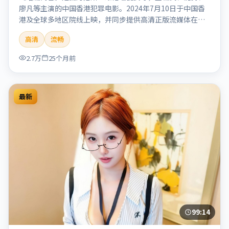
廖凡等主演的中国香港犯罪电影。2024年7月10日于中国香
港及全球多地区院线上映，并同步提供高清正版流媒体在线
观看。剧情与看点：聚焦案件与人性灰色地带，张力十足，
高清
流畅
兼具社会观察与戏剧冲突。本片适合检索「暗涌寓言」「丹
尼斯·维伦纽瓦」「犯罪」「中国香港」「2024」「2024-
2.7万
25个月前
07-10上映」等关键词的影迷阅读简介与主创信息。
最新
99:14