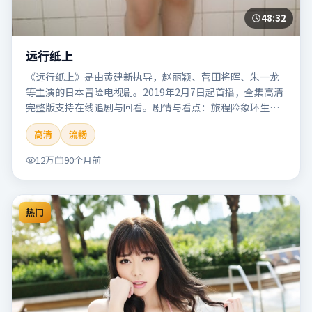
48:32
远行纸上
《远行纸上》是由黄建新执导，赵丽颖、菅田将晖、朱一龙
等主演的日本冒险电视剧。2019年2月7日起首播，全集高清
完整版支持在线追剧与回看。剧情与看点：旅程险象环生，
奇观与友情并行，带来沉浸式探险体验。本片适合检索「远
高清
流畅
行纸上」「黄建新」「冒险」「日本」「2019」「2019-02-
07上映」等关键词的影迷阅读简介与主创信息。
12万
90个月前
热门