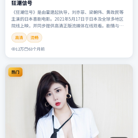
狂潮信号
《狂潮信号》是由霍建起执导，刘亦菲、梁朝伟、黄政民等
主演的日本喜剧电影。2021年5月17日于日本及全球多地区
院线上映，并同步提供高清正版流媒体在线观看。剧情与看
点：笑点自然生活化，轻松解压，适合全家或朋友一起观
高清
流畅
看。本片适合检索「狂潮信号」「霍建起」「喜剧」「日
本」「2021」「2021-05-17上映」等关键词的影迷阅读简介
12万
63个月前
与主创信息。
热门