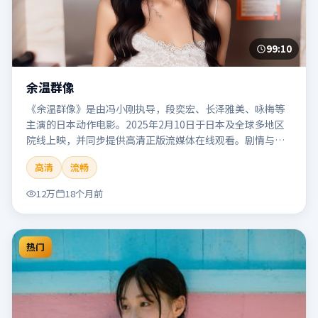
99:10
余温群像
《余温群像》是由冯小刚执导，段奕宏、长泽雅美、咏梅等
主演的日本动作电影。2025年2月10日于日本及全球多地区
院线上映，并同步提供高清正版流媒体在线观看。剧情与看
点：动作场面密集，节奏明快，适合喜欢热血追缉与爆破场
高清
流畅
面的观众。本片适合检索「余温群像」「冯小刚」「动作」
「日本」「2025」「2025-02-10上映」等关键词的影迷阅读
12万
18个月前
简介与主创信息。
热门