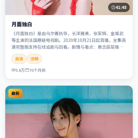
41:48
月面独白
《月面独白》是由乌尔善执导，长泽雅美、张家辉、金城武
等主演的法国悬疑电视剧。2020年10月21日起首播，全集高
清完整版支持在线追剧与回看。剧情与看点：悬念层层推
进，线索相互勾连，结局出人意料，适合推理爱好者。本片
高清
流畅
适合检索「月面独白」「乌尔善」「悬疑」「法国」
「2020」「2020-10-21上映」等关键词的影迷阅读简介与主
5.6万
70个月前
创信息。
最新