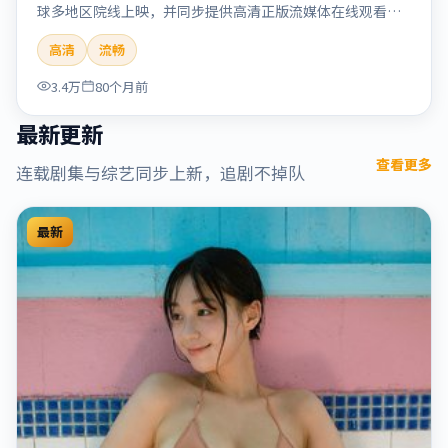
球多地区院线上映，并同步提供高清正版流媒体在线观看。
剧情与看点：情感细腻动人，人物关系真实可信，适合喜欢
高清
流畅
温情叙事的观众。本片适合检索「烈日晨星」「顾长卫」
「爱情」「美国」「2019」「2019-12-15上映」等关键词的
3.4万
80个月前
影迷阅读简介与主创信息。
最新更新
查看更多
连载剧集与综艺同步上新，追剧不掉队
最新